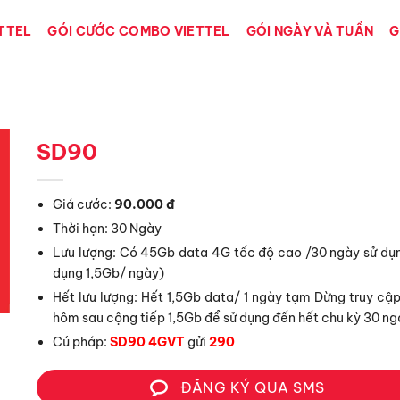
ETTEL
GÓI CƯỚC COMBO VIETTEL
GÓI NGÀY VÀ TUẦN
G
SD90
Giá cước:
90.000
đ
Thời hạn: 30 Ngày
Lưu lượng: Có 45Gb data 4G tốc độ cao /30 ngày sử dụn
dụng 1,5Gb/ ngày)
Hết lưu lượng: Hết 1,5Gb data/ 1 ngày tạm Dừng truy cậ
hôm sau cộng tiếp 1,5Gb để sử dụng đến hết chu kỳ 30 n
Cú pháp:
SD90 4GVT
gửi
290
ĐĂNG KÝ QUA SMS