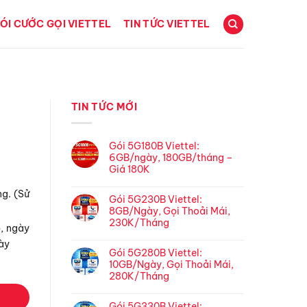
ÓI CƯỚC GỌI VIETTEL
TIN TỨC VIETTEL
TIN TỨC MỚI
Gói 5G180B Viettel:
6GB/ngày, 180GB/tháng –
Giá 180K
g. (Sử
Gói 5G230B Viettel:
8GB/Ngày, Gọi Thoải Mái,
230K/Tháng
p, ngày
gày
Gói 5G280B Viettel:
10GB/Ngày, Gọi Thoải Mái,
280K/Tháng
Gói 5G330B Viettel: