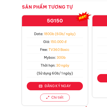
SẢN PHẨM TƯƠNG TỰ
5G150
Data:
180Gb (6Gb/ ngày)
Giá:
150.000 đ
Free:
TV360 Basic
Mybox:
30Gb
Thời hạn:
30 ngày
(Sử dụng 6Gb/ 1 ngày)
ĐĂNG KÝ NGAY
Chi tiết