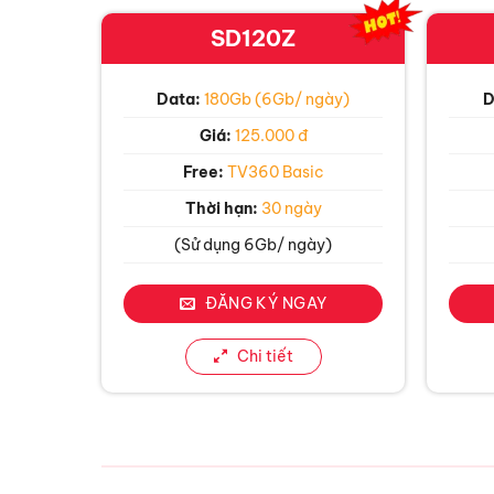
SD120Z
Data:
180Gb (6Gb/ ngày)
D
Giá:
125.000 đ
Free:
TV360 Basic
Thời hạn:
30 ngày
(Sử dụng 6Gb/ ngày)
ĐĂNG KÝ NGAY
Chi tiết