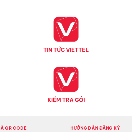
TIN TỨC VIETTEL
KIỂM TRA GÓI
MÃ QR CODE
HƯỚNG DẪN ĐĂNG KÝ