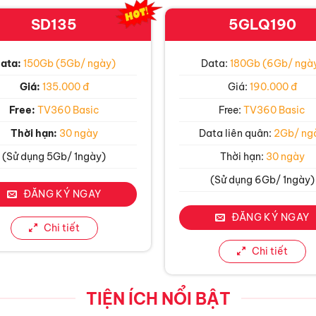
SD135
5GLQ190
ata:
150Gb (5Gb/ ngày)
Data:
180Gb (6Gb/ ngà
Giá:
135.000 đ
Giá:
190.000 đ
Free:
TV360 Basic
Free:
TV360 Basic
Thời hạn:
30 ngày
Data liên quân:
2Gb/ ng
(Sử dụng 5Gb/ 1ngày)
Thời hạn:
30 ngày
(Sử dụng 6Gb/ 1ngày)
ĐĂNG KÝ NGAY
ĐĂNG KÝ NGAY
Chi tiết
Chi tiết
TIỆN ÍCH NỔI BẬT