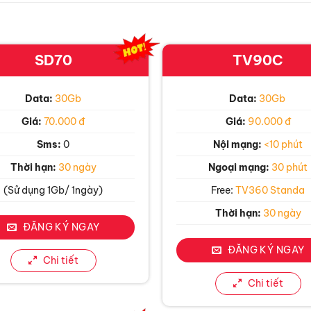
SD70
TV90C
Data:
30Gb
Data:
30Gb
Giá:
70.000 đ
Giá:
90.000 đ
Sms:
0
Nội mạng:
<10 phút
Thời hạn:
30 ngày
Ngoại mạng:
30 phút
(Sử dụng 1Gb/ 1ngày)
Free:
TV360 Standa
Thời hạn:
30 ngày
ĐĂNG KÝ NGAY
ĐĂNG KÝ NGAY
Chi tiết
Chi tiết