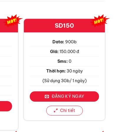
SD150
Data:
90Gb
Giá:
150.000 đ
Sms:
0
Thời hạn:
30 ngày
(Sử dụng 3Gb/ 1 ngày)
ĐĂNG KÝ NGAY
Chi tiết