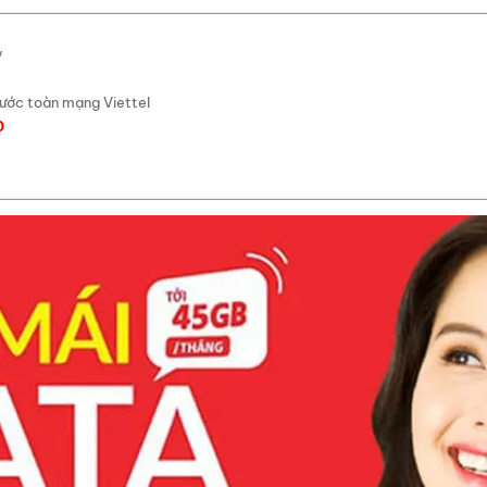
y
rước toàn mạng Viettel
0