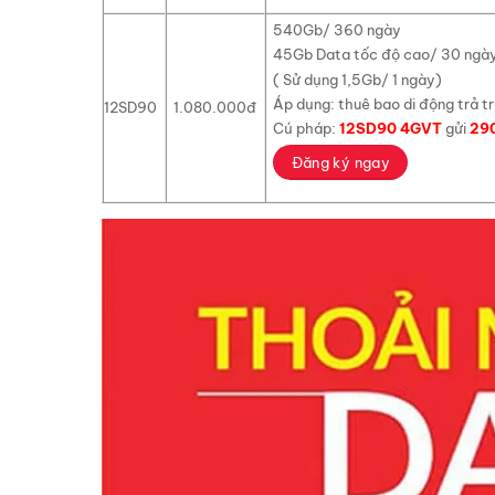
540Gb/ 360 ngày
45Gb Data tốc độ cao/ 30 ngà
( Sử dụng 1,5Gb/ 1 ngày)
Áp dụng: thuê bao di động trả t
12SD90
1.080.000đ
Cú pháp:
12SD90 4GVT
gửi
29
Đăng ký ngay