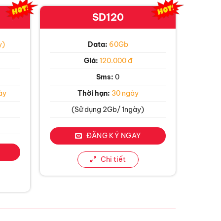
SD120
y)
Data:
60Gb
Giá:
120.000 đ
Sms:
0
ày
Thời hạn:
30 ngày
(Sử dụng 2Gb/ 1ngày)
ĐĂNG KÝ NGAY
Chi tiết