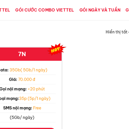
ETTEL
GÓI CƯỚC COMBO VIETTEL
GÓI NGÀY VÀ TUẦN
G
Hiển thị tất
7N
ata:
35Gb( 5Gb/1 ngày)
Giá:
70.000 đ
Gọi nội mạng:
<20 phút
oại mạng:
35p (5p/1 ngày)
SMS nội mạng:
Free
(5Gb/ ngày)