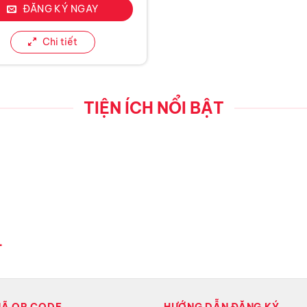
ĐĂNG KÝ NGAY
Chi tiết
TIỆN ÍCH NỔI BẬT
L
MÃ QR CODE
HƯỚNG DẪN ĐĂNG KÝ