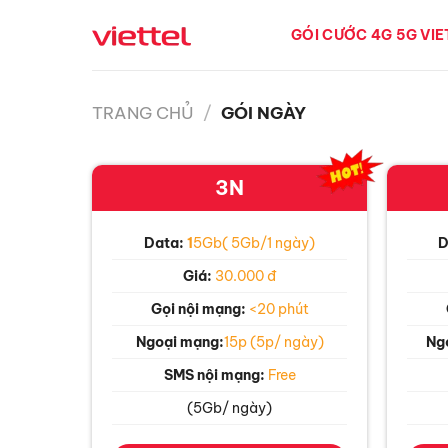
Bỏ
qua
GÓI CƯỚC 4G 5G VI
nội
dung
TRANG CHỦ
/
GÓI NGÀY
3N
Data:
1
5Gb( 5Gb/1 ngày)
D
Giá:
30.000 đ
Gọi nội mạng:
<20 phút
Ngoại mạng:
15p (5p/ ngày)
Ng
SMS nội mạng:
Free
(5Gb/ ngày)