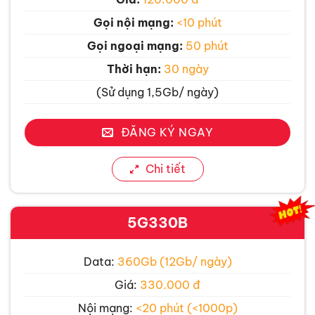
Gọi nội mạng:
<10 phút
Gọi ngoại mạng:
50 phút
Thời hạn:
30 ngày
(Sử dụng 1,5Gb/ ngày)
ĐĂNG KÝ NGAY
Chi tiết
5G330B
Data:
360Gb (12Gb/ ngày)
Giá:
330.000 đ
Nội mạng:
<20 phút (<1000p)