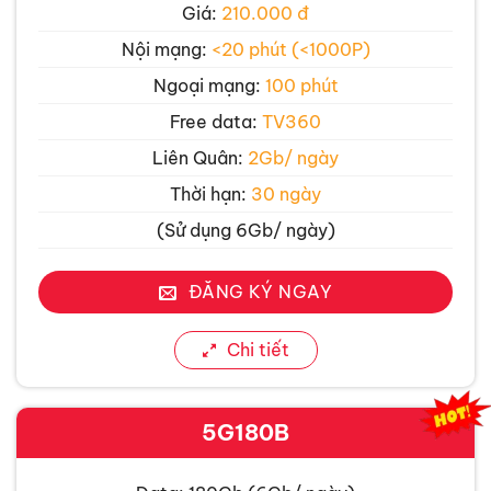
Giá:
210.000 đ
Nội mạng:
<20 phút (<1000P)
Ngoại mạng:
100 phút
Free data:
TV360
Liên Quân:
2Gb/ ngày
Thời hạn:
30 ngày
(Sử dụng 6Gb/ ngày)
ĐĂNG KÝ NGAY
Chi tiết
5G180B