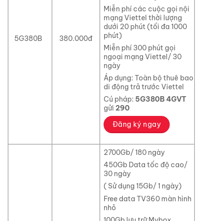
Miễn phí các cuộc gọi nội
mạng Viettel thời lượng
dưới 20 phút (tối đa 1000
phút)
5G380B
380.000đ
Miễn phí 300 phút gọi
ngoại mạng Viettel/ 30
ngày
Áp dụng: Toàn bộ thuê bao
di động trả trước Viettel
Cú pháp:
5G380B 4GVT
gửi
290
Đăng ký ngay
2700Gb/ 180 ngày
450Gb Data tốc độ cao/
30 ngày
( Sử dụng 15Gb/ 1 ngày)
Free data TV360 màn hình
nhỏ
100Gb lưu trữ Mybox