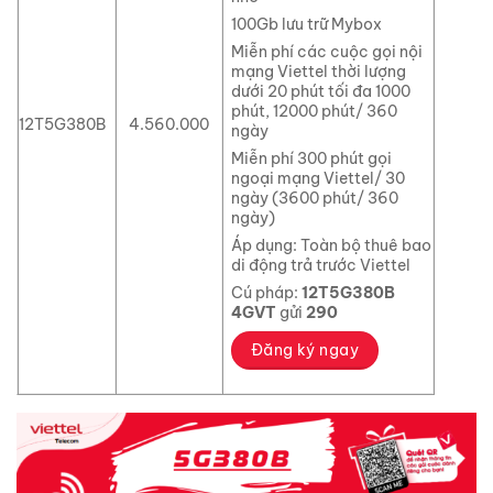
100Gb lưu trữ Mybox
Miễn phí các cuộc gọi nội
mạng Viettel thời lượng
dưới 20 phút tối đa 1000
phút, 12000 phút/ 360
12T5G380B
4.560.000
ngày
Miễn phí 300 phút gọi
ngoại mạng Viettel/ 30
ngày (3600 phút/ 360
ngày)
Áp dụng: Toàn bộ thuê bao
di động trả trước Viettel
Cú pháp:
12T5G380B
4GVT
gửi
290
Đăng ký ngay