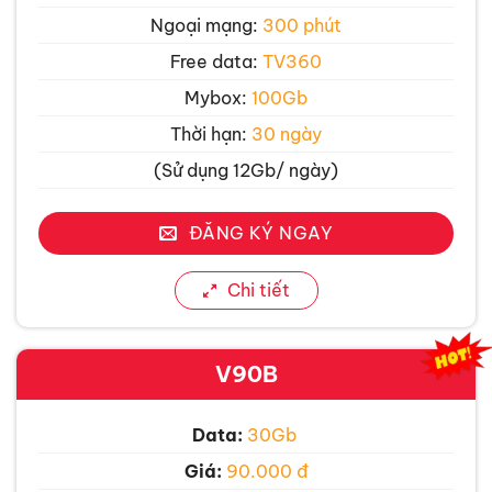
Ngoại mạng:
300 phút
Free data:
TV360
Mybox:
100Gb
Thời hạn:
30 ngày
(Sử dụng 12Gb/ ngày)
ĐĂNG KÝ NGAY
Chi tiết
V90B
Data:
30Gb
Giá:
90.000 đ