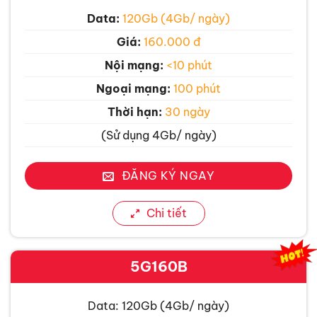
Data:
120Gb (4Gb/ ngày)
Giá:
160.000 đ
Nội mạng:
<10 phút
Ngoại mạng:
100 phút
Thời hạn:
30 ngày
(Sử dụng 4Gb/ ngày)
ĐĂNG KÝ NGAY
Chi tiết
5G160B
Data: 120Gb (4Gb/ ngày)