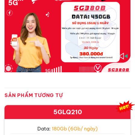
SẢN PHẨM TƯƠNG TỰ
5GLQ210
Data:
180Gb (6Gb/ ngày)