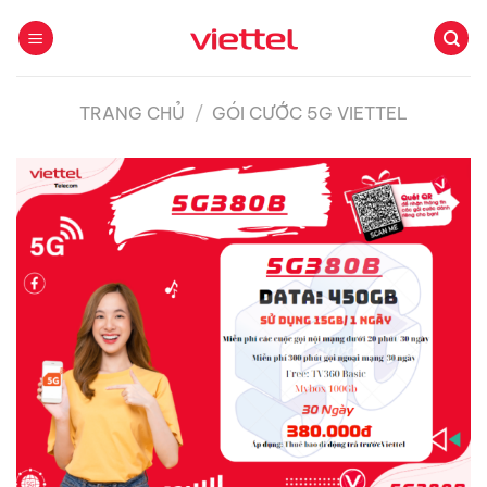
Bỏ
qua
nội
dung
TRANG CHỦ
/
GÓI CƯỚC 5G VIETTEL