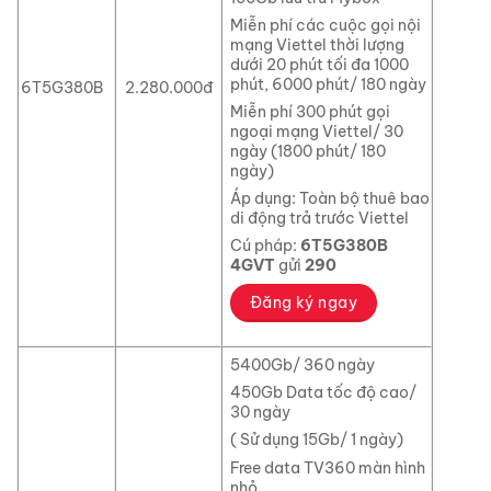
Miễn phí các cuộc gọi nội
mạng Viettel thời lượng
dưới 20 phút tối đa 1000
phút, 6000 phút/ 180 ngày
6T5G380B
2.280.000đ
Miễn phí 300 phút gọi
ngoại mạng Viettel/ 30
ngày (1800 phút/ 180
ngày)
Áp dụng: Toàn bộ thuê bao
di động trả trước Viettel
Cú pháp:
6T5G380B
4GVT
gửi
290
Đăng ký ngay
5400Gb/ 360 ngày
450Gb Data tốc độ cao/
30 ngày
( Sử dụng 15Gb/ 1 ngày)
Free data TV360 màn hình
nhỏ