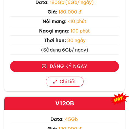
Data:
180Gb (6Gb/ ngày)
Giá:
180.000 đ
Nội mạng:
<10 phút
Ngoại mạng:
100 phút
Thời hạn:
30 ngày
(Sử dụng 6Gb/ ngày)
ĐĂNG KÝ NGAY
Chi tiết
V120B
Data:
45Gb
Giá:
120.000 đ