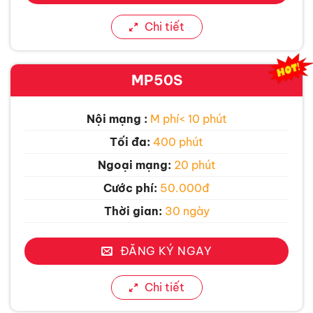
Chi tiết
MP50S
Nội mạng :
M phí< 10 phút
Tối đa:
400 phút
Ngoại mạng:
20 phút
Cước phí:
50.000đ
Thời gian:
30 ngày
ĐĂNG KÝ NGAY
Chi tiết