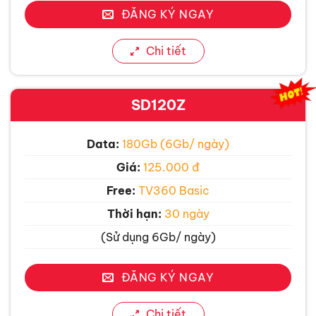
ĐĂNG KÝ NGAY
Chi tiết
SD120Z
Data:
180Gb (6Gb/ ngày)
Giá:
125.000 đ
Free:
TV360 Basic
Thời hạn:
30 ngày
(Sử dụng 6Gb/ ngày)
ĐĂNG KÝ NGAY
Chi tiết