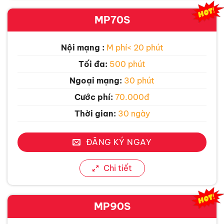
MP70S
Nội mạng :
M phí< 20 phút
Tối đa:
500 phút
Ngoại mạng:
30 phút
Cước phí:
70.000đ
Thời gian:
30 ngày
ĐĂNG KÝ NGAY
Chi tiết
MP90S