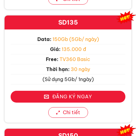
SD135
Data:
150Gb (5Gb/ ngày)
Giá:
135.000 đ
Free:
TV360 Basic
Thời hạn:
30 ngày
(Sử dụng 5Gb/ 1ngày)
ĐĂNG KÝ NGAY
Chi tiết
SD150