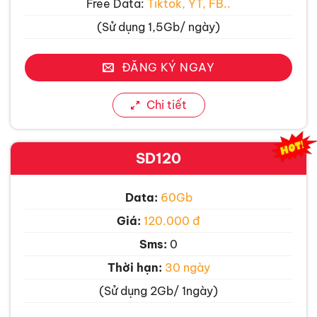
Free Data:
Tiktok, YT, FB..
(Sử dụng 1,5Gb/ ngày)
ĐĂNG KÝ NGAY
Chi tiết
SD120
Data:
60Gb
Giá:
120.000 đ
Sms:
0
Thời hạn:
30 ngày
(Sử dụng 2Gb/ 1ngày)