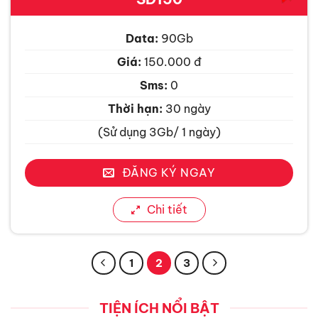
Data:
90Gb
Giá:
150.000 đ
Sms:
0
Thời hạn:
30 ngày
(Sử dụng 3Gb/ 1 ngày)
ĐĂNG KÝ NGAY
Chi tiết
1
2
3
TIỆN ÍCH NỔI BẬT