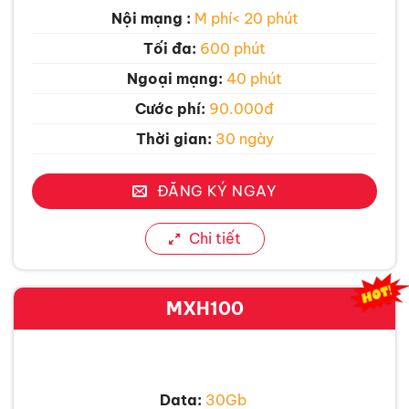
Nội mạng :
M phí< 20 phút
Tối đa:
600 phút
Ngoại mạng:
40 phút
Cước phí:
90.000đ
Thời gian:
30 ngày
ĐĂNG KÝ NGAY
Chi tiết
MXH100
Data:
30Gb