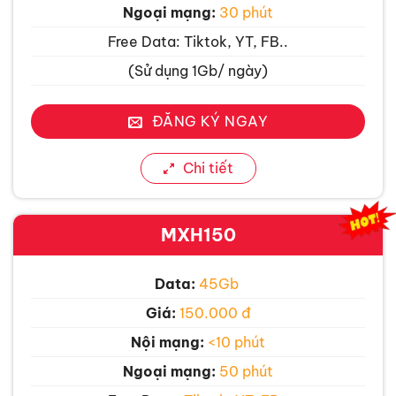
Ngoại mạng:
30 phút
Free Data: Tiktok, YT, FB..
(Sử dụng 1Gb/ ngày)
ĐĂNG KÝ NGAY
Chi tiết
MXH150
Data:
45Gb
Giá:
150.000 đ
Nội mạng:
<10 phút
Ngoại mạng:
50 phút