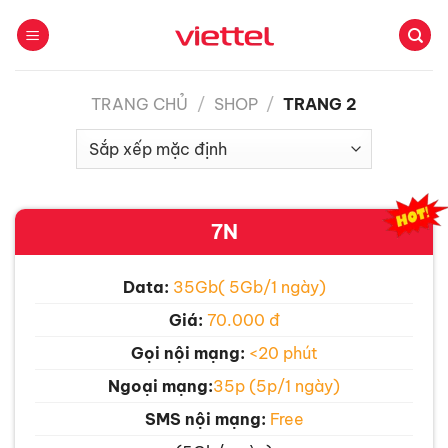
Bỏ
qua
nội
dung
TRANG CHỦ
/
SHOP
/
TRANG 2
7N
Data:
35Gb( 5Gb/1 ngày)
Giá:
70.000 đ
Gọi nội mạng:
<20 phút
Ngoại mạng:
35p (5p/1 ngày)
SMS nội mạng:
Free