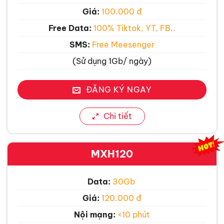
Giá:
100.000 đ
Free Data:
100% Tiktok, YT, FB..
SMS:
Free Meesenger
(Sử dụng 1Gb/ ngày)
ĐĂNG KÝ NGAY
Chi tiết
MXH120
Data:
30Gb
Giá:
120.000 đ
Nội mạng:
<10 phút