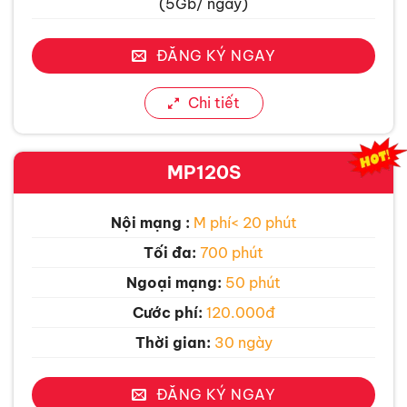
(5Gb/ ngày)
ĐĂNG KÝ NGAY
Chi tiết
MP120S
Nội mạng :
M phí< 20 phút
Tối đa:
700 phút
Ngoại mạng:
50 phút
Cước phí:
120.000đ
Thời gian:
30 ngày
ĐĂNG KÝ NGAY