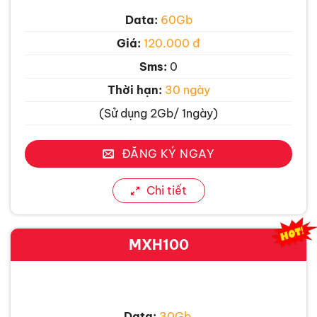
Data:
60Gb
Giá:
120.000 đ
Sms:
0
Thời hạn:
30 ngày
(Sử dụng 2Gb/ 1ngày)
ĐĂNG KÝ NGAY
Chi tiết
MXH100
Data:
30Gb