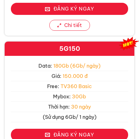
ĐĂNG KÝ NGAY
Chi tiết
5G150
Data:
180Gb (6Gb/ ngày)
Giá:
150.000 đ
Free:
TV360 Basic
Mybox:
30Gb
Thời hạn:
30 ngày
(Sử dụng 6Gb/ 1 ngày)
ĐĂNG KÝ NGAY