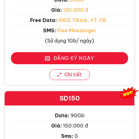
Giá:
100.000 đ
Free Data:
100% Tiktok, YT, FB..
SMS:
Free Meesenger
(Sử dụng 1Gb/ ngày)
ĐĂNG KÝ NGAY
Chi tiết
SD150
Data:
90Gb
Giá:
150.000 đ
Sms:
0