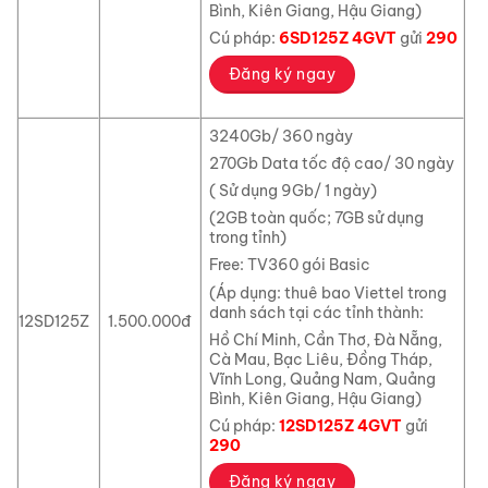
Bình, Kiên Giang, Hậu Giang)
Cú pháp:
6SD125Z 4GVT
gửi
290
Đăng ký ngay
3240Gb/ 360 ngày
270Gb Data tốc độ cao/ 30 ngày
( Sử dụng 9Gb/ 1 ngày)
(2GB toàn quốc; 7GB sử dụng
trong tỉnh)
Free: TV360 gói Basic
(Áp dụng: thuê bao Viettel trong
danh sách tại các tỉnh thành:
12SD125Z
1.500.000đ
Hồ Chí Minh, Cần Thơ, Đà Nẵng,
Cà Mau, Bạc Liêu, Đồng Tháp,
Vĩnh Long, Quảng Nam, Quảng
Bình, Kiên Giang, Hậu Giang)
Cú pháp:
12SD125Z 4GVT
gửi
290
Đăng ký ngay