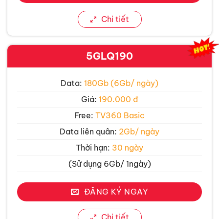
Chi tiết
5GLQ190
Data:
180Gb (6Gb/ ngày)
Giá:
190.000 đ
Free:
TV360 Basic
Data liên quân:
2Gb/ ngày
Thời hạn:
30 ngày
(Sử dụng 6Gb/ 1ngày)
ĐĂNG KÝ NGAY
Chi tiết