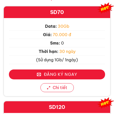
SD70
Data:
30Gb
Giá:
70.000 đ
Sms:
0
Thời hạn:
30 ngày
(Sử dụng 1Gb/ 1ngày)
ĐĂNG KÝ NGAY
Chi tiết
SD120