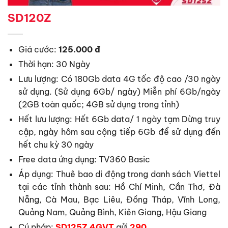
SD120Z
Giá cước:
125.000
đ
Thời hạn: 30 Ngày
Lưu lượng: Có 180Gb data 4G tốc độ cao /30 ngày
sử dụng. (Sử dụng 6Gb/ ngày) Miễn phí 6Gb/ngày
(2GB toàn quốc; 4GB sử dụng trong tỉnh)
Hết lưu lượng: Hết 6Gb data/ 1 ngày tạm Dừng truy
cập, ngày hôm sau cộng tiếp 6Gb để sử dụng đến
hết chu kỳ 30 ngày
Free data ứng dụng: TV360 Basic
Áp dụng: Thuê bao di động trong danh sách Viettel
tại các tỉnh thành sau: Hồ Chí Minh, Cần Thơ, Đà
Nẵng, Cà Mau, Bạc Liêu, Đồng Tháp, Vĩnh Long,
Quảng Nam, Quảng Bình, Kiên Giang, Hậu Giang
Cú pháp:
SD125Z 4GVT
gửi
290