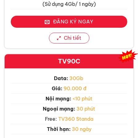
(Sử dụng 4Gb/ 1 ngày)
ĐĂNG KÝ NGAY
Chi tiết
TV90C
Data:
30Gb
Giá:
90.000 đ
Nội mạng:
<10 phút
Ngoại mạng:
30 phút
Free:
TV360 Standa
Thời hạn:
30 ngày