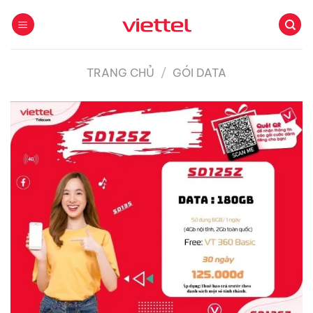
Bỏ
qua
nội
dung
TRANG CHỦ
/
GÓI DATA