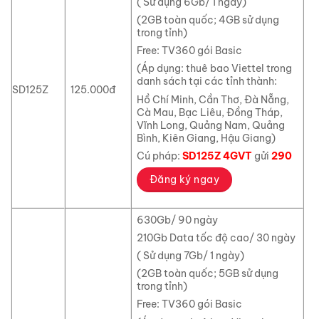
( Sử dụng 6Gb/ 1 ngày)
(2GB toàn quốc; 4GB sử dụng
trong tỉnh)
Free: TV360 gói Basic
(Áp dụng: thuê bao Viettel trong
danh sách tại các tỉnh thành:
SD125Z
125.000đ
Hồ Chí Minh, Cần Thơ, Đà Nẵng,
Cà Mau, Bạc Liêu, Đồng Tháp,
Vĩnh Long, Quảng Nam, Quảng
Bình, Kiên Giang, Hậu Giang)
Cú pháp:
SD125Z 4GVT
gửi
290
Đăng ký ngay
630Gb/ 90 ngày
210Gb Data tốc độ cao/ 30 ngày
( Sử dụng 7Gb/ 1 ngày)
(2GB toàn quốc; 5GB sử dụng
trong tỉnh)
Free: TV360 gói Basic